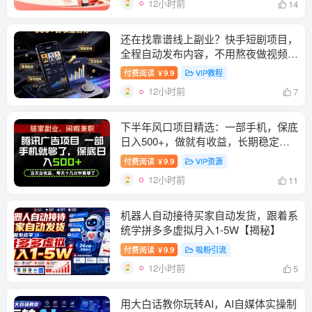
12小时前
14
还在找靠谱线上副业？快手短剧项目，
全程自动发布内容，不用熬夜做视频，
轻松日入500+【揭秘】
付费阅读
9.9
VIP教程
￥
12小时前
7
下半年风口项目精选：一部手机，保底
日入500+，做就有收益，长期稳定！
【揭秘】
付费阅读
9.9
VIP资源
￥
12小时前
11
机器人自动接待买家自动发货，跟着系
统学拼多多虚拟月入1-5W【揭秘】
付费阅读
9.9
吸粉引流
￥
12小时前
5
用大白话教你玩转AI，AI自媒体实操制