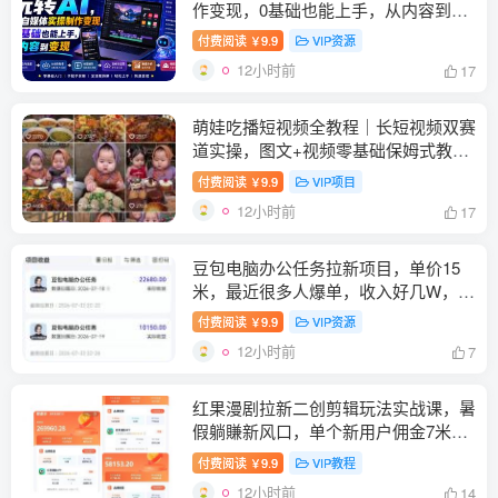
作变现，0基础也能上手，从内容到变
现
付费阅读
9.9
VIP资源
￥
12小时前
17
萌娃吃播短视频全教程｜长短视频双赛
道实操，图文+视频零基础保姆式教
学，伙伴计划-收徒-商单等多种变现方
付费阅读
9.9
VIP项目
￥
式
12小时前
17
豆包电脑办公任务拉新项目，单价15
米，最近很多人爆单，收入好几W，转
化率超高，达人闭眼冲！（更新
付费阅读
9.9
VIP资源
￥
0808）
12小时前
7
红果漫剧拉新二创剪辑玩法实战课，暑
假躺賺新风口，单个新用户佣金7米，
日入4位数（更新0808）
付费阅读
9.9
VIP教程
￥
12小时前
14