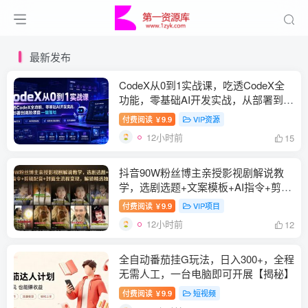
最新发布
CodeX从0到1实战课，吃透CodeX全
功能，零基础AI开发实战，从部署到高
阶项目一键落地
付费阅读
9.9
VIP资源
￥
12小时前
15
抖音90W粉丝博主亲授影视剧解说教
学，选剧选题+文案模板+AI指令+剪辑
配音+封面全流程变现，解锁精选独家
付费阅读
9.9
VIP项目
￥
收益
12小时前
12
全自动番茄挂G玩法，日入300+，全程
无需人工，一台电脑即可开展【揭秘】
付费阅读
9.9
短视频
￥