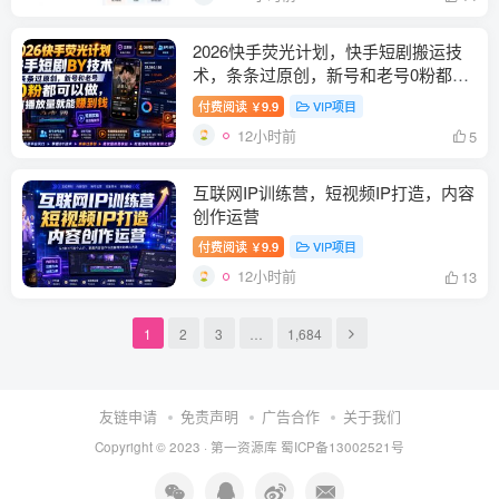
2026快手荧光计划，快手短剧搬运技
术，条条过原创，新号和老号0粉都可
以做，有播放量就能賺到钱
付费阅读
9.9
VIP项目
￥
12小时前
5
互联网IP训练营，短视频IP打造，内容
创作运营
付费阅读
9.9
VIP项目
￥
12小时前
13
1
2
3
…
1,684
友链申请
免责声明
广告合作
关于我们
Copyright © 2023 ·
第一资源库
蜀ICP备13002521号