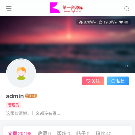
870W+
19.3W+
40
关注
私信
admin
管理员
这家伙很懒，什么都没有写...
文章
20198
收藏
0
版块
0
帖子
0
粉丝
40