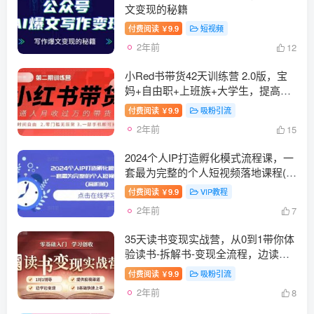
文变现的秘籍
付费阅读
9.9
短视频
￥
2年前
12
小Red书带货42天训练营 2.0版，宝
妈+自由职+上班族+大学生，提高副
业收入的大红利项目
付费阅读
9.9
吸粉引流
￥
2年前
15
2024个人IP打造孵化模式流程课，一
套最为完整的个人短视频落地课程(高
阶班)
付费阅读
9.9
VIP教程
￥
2年前
7
35天读书变现实战营，从0到1带你体
验读书-拆解书-变现全流程，边读书
边赚钱
付费阅读
9.9
吸粉引流
￥
2年前
8