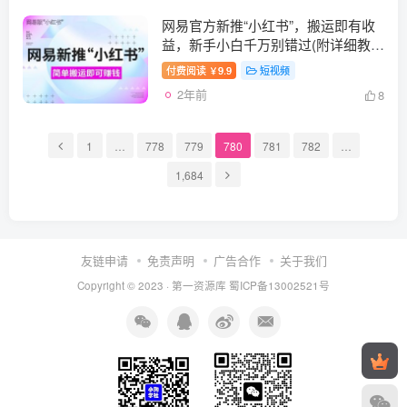
网易官方新推“小红书”，搬运即有收
益，新手小白千万别错过(附详细教
程)【揭秘】
付费阅读
9.9
短视频
￥
2年前
8
1
…
778
779
780
781
782
…
1,684
友链申请
免责声明
广告合作
关于我们
Copyright © 2023 ·
第一资源库
蜀ICP备13002521号