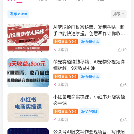
发布
排序
20198
AI梦境绘画致富秘籍，复制粘贴，新
手也能快速掌握，创意画作让你收益
翻倍
付费阅读
9.9
吸粉引流
￥
2年前
10
萌宠赛道赚钱秘籍：AI宠物兔视频详
细拆解，9天收益4.8k
付费阅读
9.9
吸粉引流
￥
2年前
6
小红薯电商实操课，小红书开店实操
必学课
付费阅读
9.9
VIP项目
￥
2年前
8
公众号AI爆文写作变现项目，写作爆