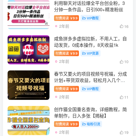
利用聊天对话拉爆全平台创业粉，3
分钟一条作品，日引500+精准粉丝
付费阅读
9.9
VIP教程
￥
2年前
16
咸鱼拼多多虚拟拉新，不用人工，自
动发货，0成本操作，8天收益1k
付费阅读
9.9
VIP资源
￥
2年前
10
春节又要火的项目视频号祝福，分成
计划+带货双收益，轻松月入几个
W【揭秘】
付费阅读
9.9
VIP教程
￥
2年前
11
创作猫全国重名查询，详细教程，简
单制作，日入多张【揭秘】
付费阅读
9.9
吸粉引流
￥
2年前
19