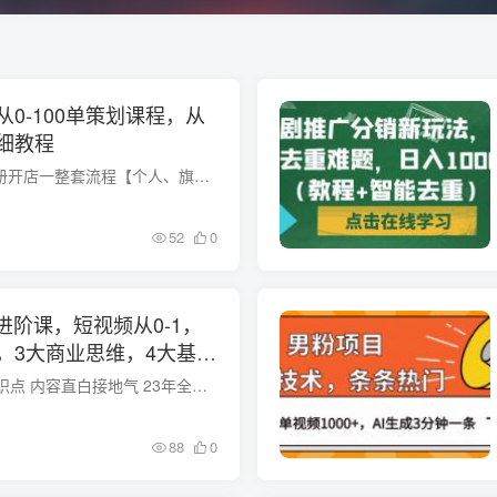
0-100单策划课程，从
细教程
课程内容： 1新手注册开店一整套流程【个人、旗舰、专营、专卖区别开通流程】.mp4 2优惠券解释与使用（新手必看）.mp4 3更改优化店铺信息【必做】.mp4 4产品一夜百评操作.mp4 52023最新搞销量实...
52
0
进阶课，短视频从0-1，
，3大商业思维，4大基础
9节视频课程 34个知识点 内容直白接地气 23年全新个人IP实操课程，一套看完可以落地的课程 每节课程10-30分钟，图文+案例+口播简单易懂 课程目录 第01节第一章节——先导课.mp4 第02节第二章节...
88
0