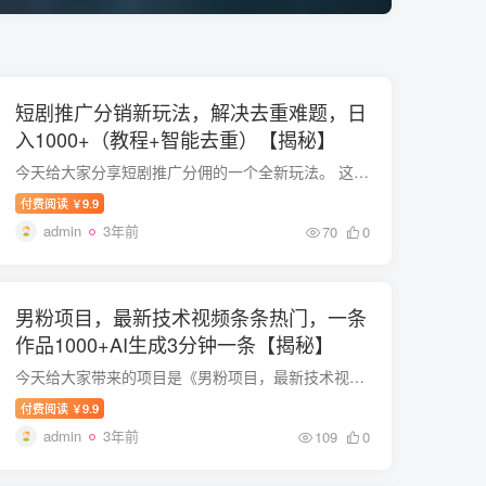
短剧推广分销新玩法，解决去重难题，日
入1000+（教程+智能去重）【揭秘】
今天给大家分享短剧推广分佣的一个全新玩法。 这套课程详细讲解了怎么一键智能剪辑去重短剧视频， 新手小白也能进行操作了，有兴趣的赶紧学习起来。 当然没有接触过的朋友们也不用担心，课程里...
付费阅读
9.9
￥
admin
3年前
70
0
男粉项目，最新技术视频条条热门，一条
作品1000+AI生成3分钟一条【揭秘】
今天给大家带来的项目是《男粉项目，最新技术视频条条热门，一条作品1000+，AI生成3分钟一条！》，只要还有男人，男粉项目就永远不会过时！今天给大家带来的是最新的技术，让我们的视频能够条条...
付费阅读
9.9
￥
admin
3年前
109
0