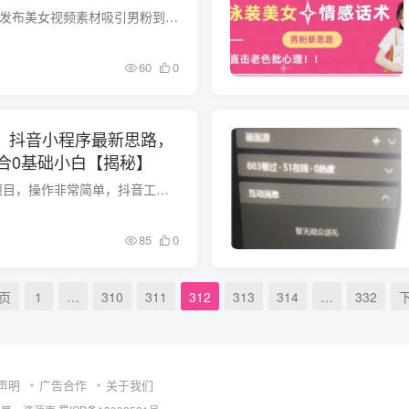
项目介绍 通过在快手发布美女视频素材吸引男粉到私域变现，项目简单，变现快，利润高，一个账号3天涨粉100+，变现1000+。是一个很好做的赛道，只要有男人就有市场，是一个能长期做的项目。 课程...
60
0
+，抖音小程序最新思路，
合0基础小白【揭秘】
项目则是8月的风口项目，操作非常简单，抖音工具新玩法套模板五分钟制作一个视频，无需原创，小白可以轻松入手。项目0投资，变现快，唯一需要付出的就是时间成本，凭借一部手机也能做到月入过万...
85
0
页
1
…
310
311
312
313
314
…
332
声明
广告合作
关于我们