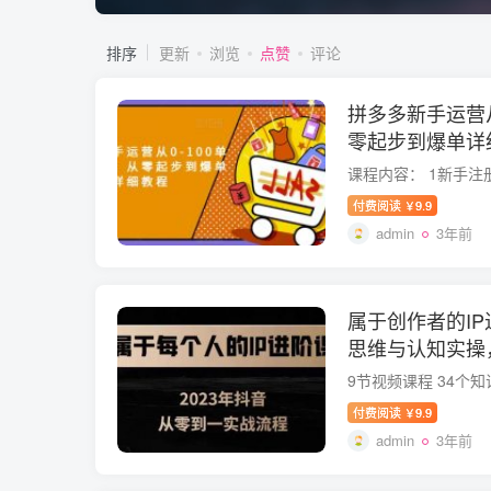
排序
更新
浏览
点赞
评论
拼多多新手运营从
零起步到爆单详
付费阅读
9.9
￥
admin
3年前
属于创作者的IP
思维与认知实操
认知
付费阅读
9.9
￥
admin
3年前