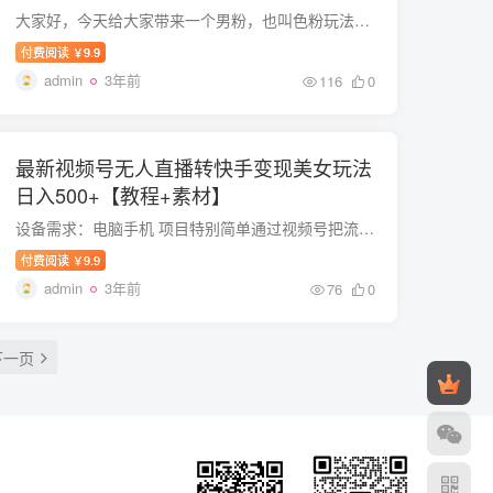
大家好，今天给大家带来一个男粉，也叫色粉玩法的新思路，一天变现1000+泳装美女+情感话术，提供素材，无脑矩阵操作。引流色粉或者叫男粉进行变现，是这两年非常流行火爆的一个项目，各种玩法也...
付费阅读
9.9
￥
admin
3年前
116
0
最新视频号无人直播转快手变现美女玩法
日入500+【教程+素材】
设备需求：电脑手机 项目特别简单通过视频号把流量转到KS进行任务变新才研究出来的玩法比较无脑半无人直播效果更好稳定一天500➕左右不是问题微信推流也是特别的好也是给大家测试过了才发出来的...
付费阅读
9.9
￥
admin
3年前
76
0
下一页