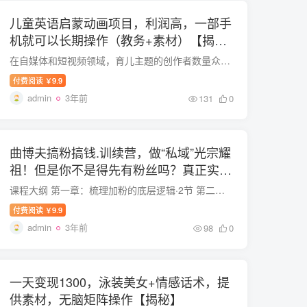
儿童英语启蒙动画项目，利润高，一部手
机就可以长期操作（教务+素材）【揭
秘】
在自媒体和短视频领域，育儿主题的创作者数量众多，竞争也相当激烈。 然而，育儿市场又可以细分为许多子领域，如婴儿、幼儿、学龄前儿童等，这些都可以根据“衣食住行玩学”进行更详细的划分。 ...
付费阅读
9.9
￥
admin
3年前
131
0
曲博夫搞粉搞钱.训续营，做“私域”光宗耀
祖！但是你不是得先有粉丝吗？真正实
战，全是细节
课程大纲 第一章：梳理加粉的底层逻辑·2节 第二章：关注账号·2节 第三章：定位|重中之重·2节 第四章：内容打造·3节 第五章：公域转私域·2节 第六章：变现方法·4节 第七章：兼职派单·4节 ...
付费阅读
9.9
￥
admin
3年前
98
0
一天变现1300，泳装美女+情感话术，提
供素材，无脑矩阵操作【揭秘】