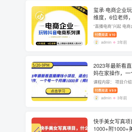
玺承·电商企业
维度，6位老师
SOP
付费阅读
10
￥
admin
3年前
2023年最新看
妈在家操作，一个
（揭秘）
付费阅读
9.9
￥
admin
3年前
快手美女写真项
1000+附100