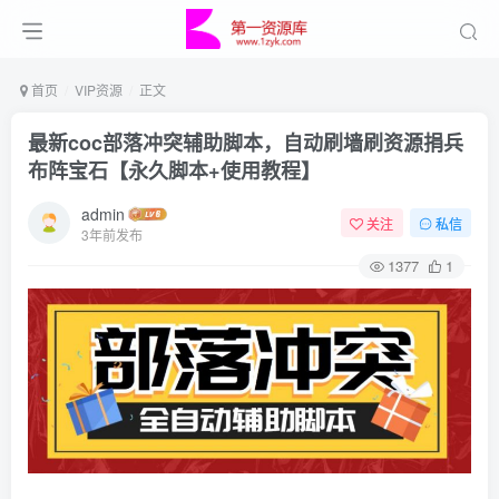
首页
VIP资源
正文
最新coc部落冲突辅助脚本，自动刷墙刷资源捐兵
布阵宝石【永久脚本+使用教程】
admin
关注
私信
3年前发布
1377
1