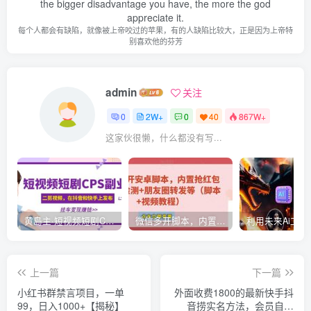
the bigger disadvantage you have, the more the god
appreciate it.
每个人都会有缺陷，就像被上帝咬过的苹果，有的人缺陷比较大，正是因为上帝特
别喜欢他的芬芳
admin
关注
0
2W+
0
40
867W+
这家伙很懒，什么都没有写...
黄岛主·短视频短剧CPS副业项目：二剪视频在抖音和快手上发布，挂车变现
微信多开脚本，内置抢红包+好友检测+朋友圈转发等（安卓脚本+视频教程）
上一篇
下一篇
小红书群禁言项目，一单
外面收费1800的最新快手抖
99，日入1000+【揭秘】
音捞实名方法，会员自测