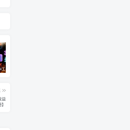
利用未来Ai工具LeiaPix，静态图转换3D动画，Lexica和Chat GPT制作精彩视频
外面收费1980的抖音萌宠宠直播项目，可虚拟人直播，抖音报白，实时互动直播【软件+详细教程】
许茹冰·万词引流-SEO全阶实战训练营，0基础入门，快速成为流量高手
篇
收益
秘】