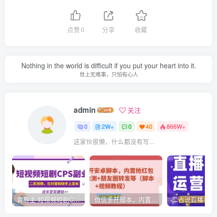
点赞
0
分享
收藏
Nothing in the world is difficult if you put your heart into it.
世上无难事，只怕有心人
admin
关注
0
2W+
0
40
866W+
这家伙很懒，什么都没有写...
黄岛主·短视频短剧CPS副业项目：二剪视频在抖音和快手上发布，挂车变现
微信多开脚本，内置抢红包+好友检测+朋友圈转发等（安卓脚本+视频教程）