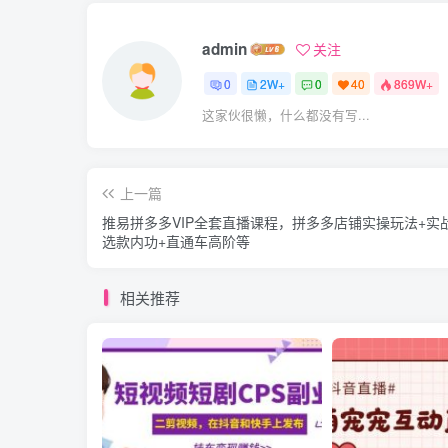
admin
关注
0
2W+
0
40
869W+
这家伙很懒，什么都没有写...
上一篇
推易拼多多VIP全套直播课程，拼多多店铺实操玩法+实
选款内功+直通车高阶等
相关推荐