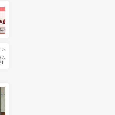
外面收费1980的抖音萌宠宠直播项目，可虚拟人直播，抖音报白，实时互动直播【软件+详细教程】
利用未来Ai工具LeiaPix，静态图转换3D动画，Lexica和Chat GPT制作精彩视频
许茹冰·万词引流-SEO全阶实战训练营，0基础入门，快速成为流量高手
篇
月入
秘】