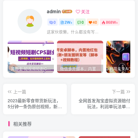
admin
关注
0
2W+
0
40
868W+
这家伙很懒，什么都没有写...
黄岛主·短视频短剧CPS副业项目：二剪视频在抖音和快手上发布，挂车变现
微信多开脚本，内置抢红包+好友检测+朋友圈转发等（安卓脚本+视频教程）
上一篇
下一篇
2023最新零食带货新玩法，
全网首发淘宝虚拟资源赔付
5分钟一条伪原创视频，新手
玩法，利润单玩法单日
小白也能轻松月入3000+
6000+【仅揭秘】
【揭秘】
相关推荐