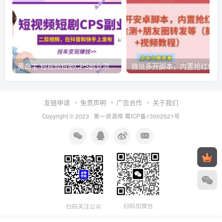
黄岛主·短视频短剧CPS副业项目：二剪视频在抖音和快手上发布，挂车变现
微信多开脚本，内置抢红包+好友检测
友链申请
免责声明
广告合作
关于我们
Copyright © 2023 ·
第一资源库
蜀ICP备13002521号
扫码加微信
扫码关注公众