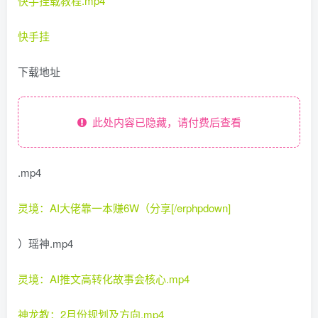
快手挂载教程.mp4
快手挂
下载地址
此处内容已隐藏，请付费后查看
.mp4
灵境：AI大佬靠一本赚6W（分享[/erphpdown]
）瑶神.mp4
灵境：AI推文高转化故事会核心.mp4
神龙教：2月份规划及方向.mp4