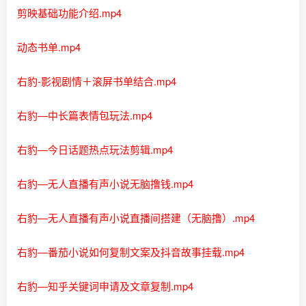
剪映基础功能介绍.mp4
动态书单.mp4
右豹-影视剧情＋滚屏书单结合.mp4
右豹—中长篇表情包玩法.mp4
右豹—今日话题热点玩法剪辑.mp4
右豹—无人直播有声小说无脑撸钱.mp4
右豹—无人直播有声小说直播间搭建（无脑撸）.mp4
右豹—番茄小说如何复制文案及抖音故事挂载.mp4
右豹—知乎关键词申请及文章复制.mp4