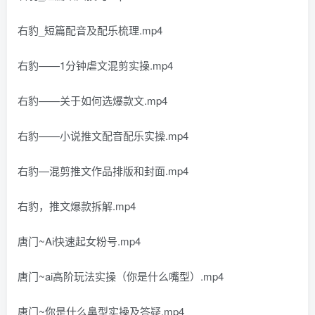
右豹_短篇配音及配乐梳理.mp4
右豹——1分钟虐文混剪实操.mp4
右豹——关于如何选爆款文.mp4
右豹——小说推文配音配乐实操.mp4
右豹—混剪推文作品排版和封面.mp4
右豹，推文爆款拆解.mp4
唐门~Ai快速起女粉号.mp4
唐门~ai高阶玩法实操（你是什么嘴型）.mp4
唐门~你是什么鼻型实操及答疑.mp4