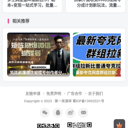
本+变现一站式学习，批量产
分成计划新玩法，流量很
出爆款漫剧
大，每天2张左右收益
相关推荐
矩阵刷爆微信蝴蝶号创作者分成计划收益的新玩法，日入2000+【揭秘】
最新
友链申请
免责声明
广告合作
关于我们
Copyright © 2023 ·
第一资源库
蜀ICP备13002521号