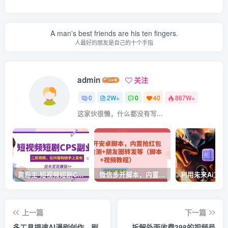
A man's best friends are his ten fingers.
人最好的朋友是自己的十个手指
admin
关注
0
2W+
0
40
867W+
这家伙很懒，什么都没有写...
黄岛主·短视频短剧CPS副业项目：二剪视频在抖音和快手上发布，挂车变现
微信多开脚本，内置抢红包+好友检测+朋友圈转发等（安卓脚本+视频教程）
上一篇
下一篇
多工具提速AI漫剧创作，剧
拆解外面收费398的视频号