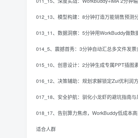
011_15、深度实战：WorkBuddy+IMA 2
012_13、模型构建：8分钟打造万能销售预测
013_11、数据洞察：5分钟用WorkBuddy
014_5、震撼首秀：3分钟自动汇总多文件发票
015_10、创意设计：2分钟生成专属PPT插图
016_12、决策辅助：规划求解锁定Zui优利润
017_18、安全护航：驯化小龙虾的避坑指南
018_17、告别算力焦虑，WorkBuddy低成
适合人群