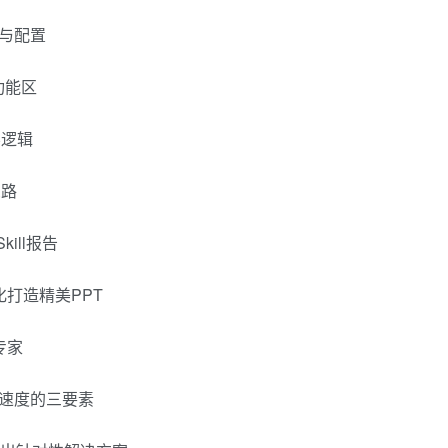
装与配置
功能区
层逻辑
思路
ill报告
动化打造精美PPT
专家
执行速度的三要素