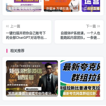
黄岛主·短视频短剧CPS副业项目：二剪视频在抖音和快手上发布，挂车变现
许茹冰·万词引流-SEO全阶实战训练营，0基础入门，快速成为流量高手
上一篇
下一篇
一键扫描并把你自己账号下
自媒体IP系统课，一个人也
的全部ChatGPT对话导出到
能跑起内容团队，一条链路
本地
跑通，从定位、热点、表
达、生产到发布托管
相关推荐
矩阵刷爆微信蝴蝶号创作者分成计划收益的新玩法，日入2000+【揭秘】
最新